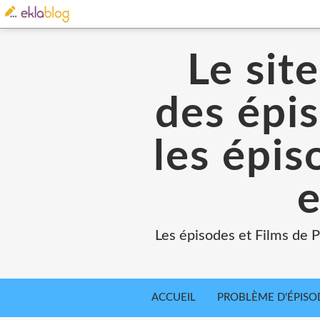
Le sit
des épi
les épi
e
Les épisodes et Films de 
ACCUEIL
PROBLÈME D'ÉPISO