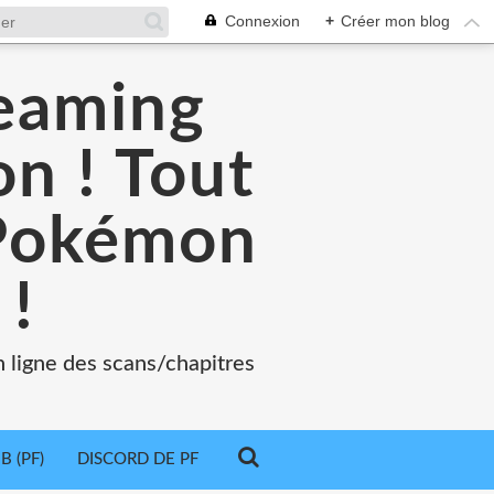
Connexion
+
Créer mon blog
reaming
n ! Tout
 Pokémon
 !
 ligne des scans/chapitres
 (PF)
DISCORD DE PF