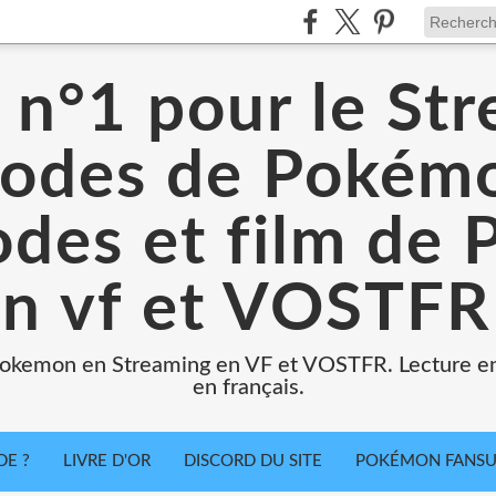
e n°1 pour le St
sodes de Pokémo
sodes et film de
n vf et VOSTFR
Pokemon en Streaming en VF et VOSTFR. Lecture en
en français.
DE ?
LIVRE D'OR
DISCORD DU SITE
POKÉMON FANSUB