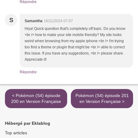
Répondre
S
Samantha
16/11/2024 07:07
Hiya! Quick question that's completely off topic. Do you know
<br /> how to make your site mobile friendly? My site looks
weird when browsing from my apple iphone.<br /> I'm trying
too find a theme or plugin that might be <br /> able to correct
this issue. If you have any suggestions, <br /> please share.
Appreciate it!
Répondre
< Pokémon (S4) épisode
Pokémon (S4) épisode 201
200 en Version Française
en Version Française >
Hébergé par Eklablog
Top articles