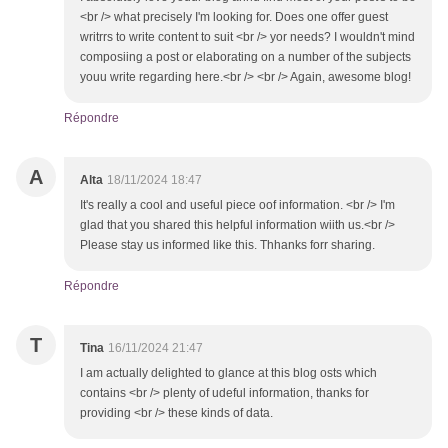
<br /> what precisely I'm looking for. Does one offer guest
writrrs to write content to suit <br /> yor needs? I wouldn't mind
composiing a post or elaborating on a number of the subjects
youu write regarding here.<br /> <br /> Again, awesome blog!
Répondre
A
Alta
18/11/2024 18:47
It's really a cool and useful piece oof information. <br /> I'm
glad that you shared this helpful information wiith us.<br />
Please stay us informed like this. Thhanks forr sharing.
Répondre
T
Tina
16/11/2024 21:47
I am actually delighted to glance at this blog osts which
contains <br /> plenty of udeful information, thanks for
providing <br /> these kinds of data.