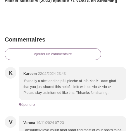
Pocket Monsters (2023) épisode 71 VOSTA en Streaming
Commentaires
Ajouter un commentaire
K
Kareem
22/11/2024 23:43
It's really a nice and helpful pieche of info.<br /> I aam glad
that you just shared this helpful info with us.<br /> <br />
Please stay us informed like this. Thhanks for sharing.
Répondre
V
Verona
19/11/2024 07:23
I absolutely love youur blog annd find most of your post's to be